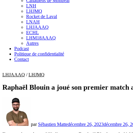
Canadiens de Montréal
sub
LNH
menu
LHJMQ
Rocket de Laval
LNAH
LHJAAAQ
ECHL
LHM18AAAQ
Autres
Podcast
Politique de confidentialité
Contact
LHJAAAQ
/
LHJMQ
Raphaël Blouin a joué son premier match a
par
Sébastien Matte
décembre 26, 2023
décembre 26, 