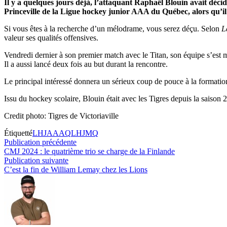
Il y a quelques jours déjà, l’attaquant Raphaël Blouin avait déci
Princeville de la Ligue hockey junior AAA du Québec, alors qu’il
Si vous êtes à la recherche d’un mélodrame, vous serez déçu. Selon
L
valeur ses qualités offensives.
Vendredi dernier à son premier match avec le Titan, son équipe s’est m
Il a aussi lancé deux fois au but durant la rencontre.
Le principal intéressé donnera un sérieux coup de pouce à la formati
Issu du hockey scolaire, Blouin était avec les Tigres depuis la saison 
Credit photo: Tigres de Victoriaville
Étiquetté
LHJAAAQ
LHJMQ
Navigation
Publication
Publication précédente
précédente :
CMJ 2024 : le quatrième trio se charge de la Finlande
de
Publication
Publication suivante
l’article
suivante :
C’est la fin de William Lemay chez les Lions