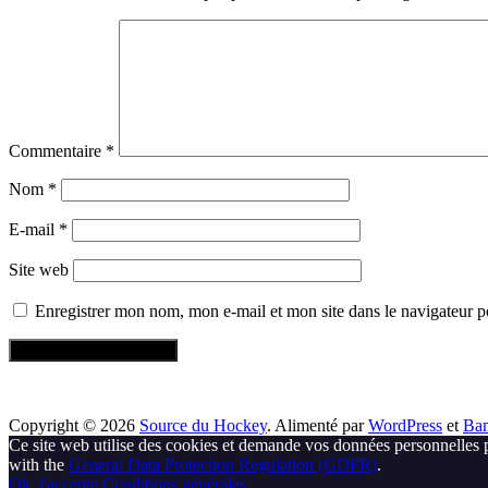
Commentaire
*
Nom
*
E-mail
*
Site web
Enregistrer mon nom, mon e-mail et mon site dans le navigateur
Copyright © 2026
Source du Hockey
. Alimenté par
WordPress
et
Ba
Ce site web utilise des cookies et demande vos données personnelles 
with the
General Data Protection Regulation (GDPR)
.
Ok, j'accepte
Conditions générales