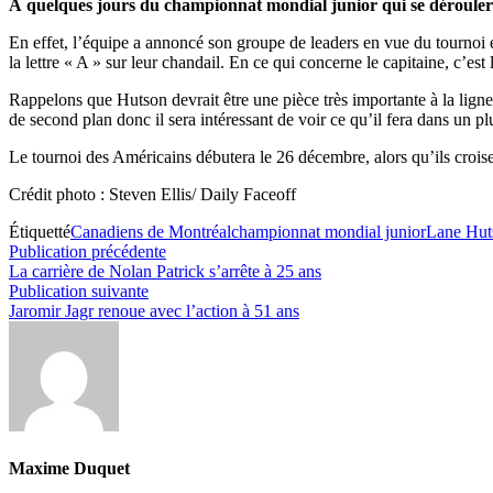
À quelques jours du championnat mondial junior qui se dérouler
En effet, l’équipe a annoncé son groupe de leaders en vue du tournoi 
la lettre « A » sur leur chandail. En ce qui concerne le capitaine, c’es
Rappelons que Hutson devrait être une pièce très importante à la ligne
de second plan donc il sera intéressant de voir ce qu’il fera dans un pl
Le tournoi des Américains débutera le 26 décembre, alors qu’ils croise
Crédit photo : Steven Ellis/ Daily Faceoff
Étiquetté
Canadiens de Montréal
championnat mondial junior
Lane Hut
Navigation
Publication
Publication précédente
précédente :
La carrière de Nolan Patrick s’arrête à 25 ans
de
Publication
Publication suivante
l’article
suivante :
Jaromir Jagr renoue avec l’action à 51 ans
Maxime Duquet