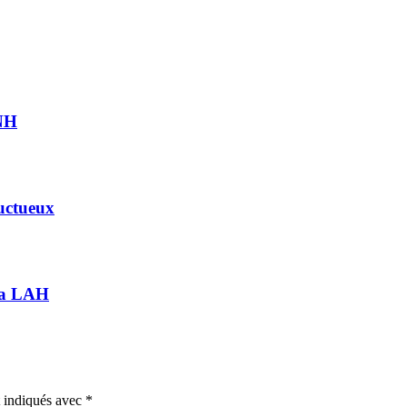
LNH
uctueux
 la LAH
t indiqués avec
*