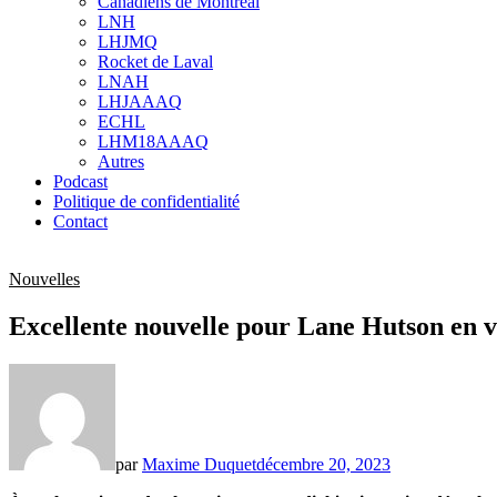
Canadiens de Montréal
sub
LNH
menu
LHJMQ
Rocket de Laval
LNAH
LHJAAAQ
ECHL
LHM18AAAQ
Autres
Podcast
Politique de confidentialité
Contact
Nouvelles
Excellente nouvelle pour Lane Hutson en 
par
Maxime Duquet
décembre 20, 2023