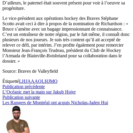
D’ailleurs, le paternel était souvent présent pour voir à l’oeuvre sa
progéniture.
Le vice-président aux opérations hockey des Braves Stéphane
Scotto avait ceci à dire à propos de la nomination de Richardson : «
Bruce s’amène avec un bagage impressionnant de connaissance.
C’est un entraîneur de notre région, par le fait même, il connaît donc
plusieurs de nos joueurs. Je suis très content qu’il ait accepté de
relever ce défi, par intérim. J’en profite également pour remercier
Monsieur Jean-François Trudeau, président du Club de Hockey
l’Armada de Blainville-Boisbriand pour sa collaboration dans le
dossier. »
Source: Braves de Valleyfield
Étiquetté
LHJAAAQ
LHJMQ
Navigation
Publication
Publication précédente
précédente :
L’Océanic met la main sur Jakub Hujer
de
Publication
Publication suivante
l’article
suivante :
Les Rangers de Montréal ont acquis Nicholas-Jaden Hui