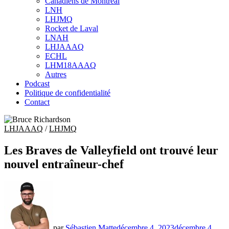
Canadiens de Montréal
sub
LNH
menu
LHJMQ
Rocket de Laval
LNAH
LHJAAAQ
ECHL
LHM18AAAQ
Autres
Podcast
Politique de confidentialité
Contact
LHJAAAQ
/
LHJMQ
Les Braves de Valleyfield ont trouvé leur
nouvel entraîneur-chef
par
Sébastien Matte
décembre 4, 2023
décembre 4,