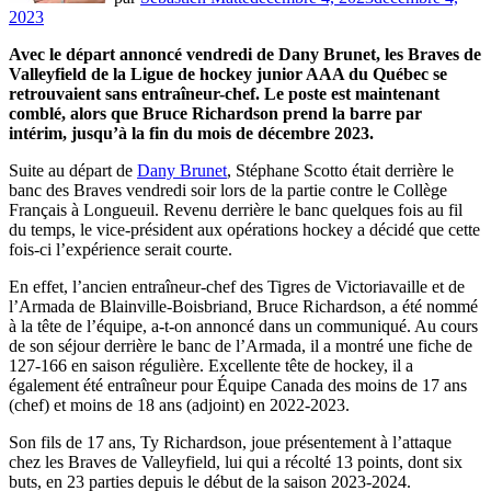
2023
Avec le départ annoncé vendredi de Dany Brunet, les Braves de
Valleyfield de la Ligue de hockey junior AAA du Québec se
retrouvaient sans entraîneur-chef. Le poste est maintenant
comblé, alors que Bruce Richardson prend la barre par
intérim, jusqu’à la fin du mois de décembre 2023.
Suite au départ de
Dany Brunet
, Stéphane Scotto était derrière le
banc des Braves vendredi soir lors de la partie contre le Collège
Français à Longueuil. Revenu derrière le banc quelques fois au fil
du temps, le vice-président aux opérations hockey a décidé que cette
fois-ci l’expérience serait courte.
En effet, l’ancien entraîneur-chef des Tigres de Victoriavaille et de
l’Armada de Blainville-Boisbriand, Bruce Richardson, a été nommé
à la tête de l’équipe, a-t-on annoncé dans un communiqué. Au cours
de son séjour derrière le banc de l’Armada, il a montré une fiche de
127-166 en saison régulière. Excellente tête de hockey, il a
également été entraîneur pour Équipe Canada des moins de 17 ans
(chef) et moins de 18 ans (adjoint) en 2022-2023.
Son fils de 17 ans, Ty Richardson, joue présentement à l’attaque
chez les Braves de Valleyfield, lui qui a récolté 13 points, dont six
buts, en 23 parties depuis le début de la saison 2023-2024.