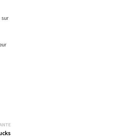
 sur
eur
Publication
VANTE
suivante :
nucks