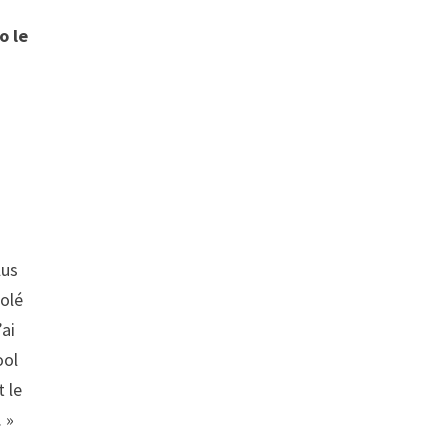
o le
s
lus
solé
’ai
ool
t le
 »