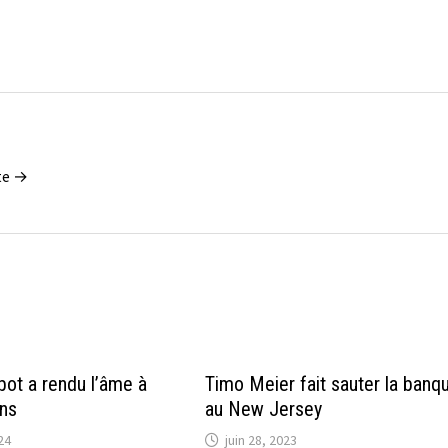
tte →
bot a rendu l’âme à
Timo Meier fait sauter la banq
ans
au New Jersey
24
juin 28, 2023