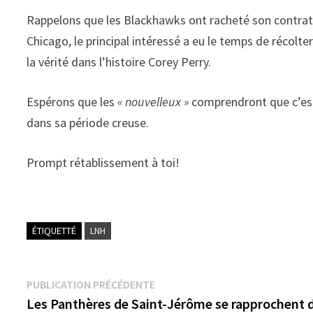
Rappelons que les Blackhawks ont racheté son contrat 
Chicago, le principal intéressé a eu le temps de récolt
la vérité dans l’histoire Corey Perry.
Espérons que les
« nouvelleux »
comprendront que c’est 
dans sa période creuse.
Prompt rétablissement à toi!
ÉTIQUETTÉ
LNH
Navigation
Publication
PUBLICATION PRÉCÉDENTE
précédente :
Les Panthères de Saint-Jérôme se rapprochent 