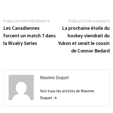
Navigation
Publication
P
PUBLICATION PRÉCÉDENTE
PUBLICATION SUIVANTE
précédente :
s
Les Canadiennes
La prochaine étoile du
de
forcent un match 7 dans
hockey viendrait du
l’article
la Rivalry Series
Yukon et serait le cousin
de Connor Bedard
Maxime Duquet
Voir tous les articles de Maxime
Duquet →