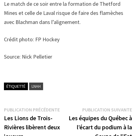
Le match de ce soir entre la formation de Thetford
Mines et celle de Laval risque de faire des flamèches
avec Blachman dans l’alignement.
Crédit photo: FP Hockey
Source: Nick Pelletier
ÉTIQUETTÉ
LNAH
Navigation
Publication
P
PUBLICATION PRÉCÉDENTE
PUBLICATION SUIVANTE
précédente :
s
Les Lions de Trois-
Les équipes du Québec à
de
Rivières libèrent deux
l’écart du podium à la
l’article