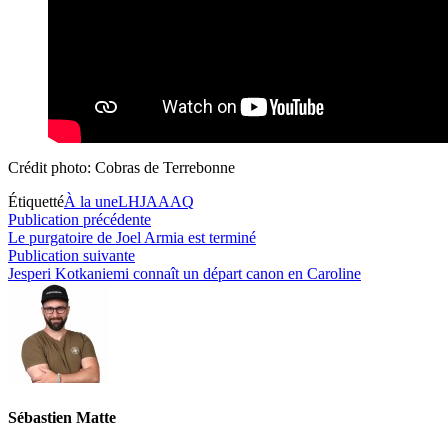
Crédit photo: Cobras de Terrebonne
Étiquetté
À la une
LHJAAAQ
Navigation
Publication
Publication précédente
précédente :
Le purgatoire de Joel Armia est terminé
de
Publication
Publication suivante
l’article
suivante :
Jesperi Kotkaniemi connaît un départ canon en Caroline
Sébastien Matte