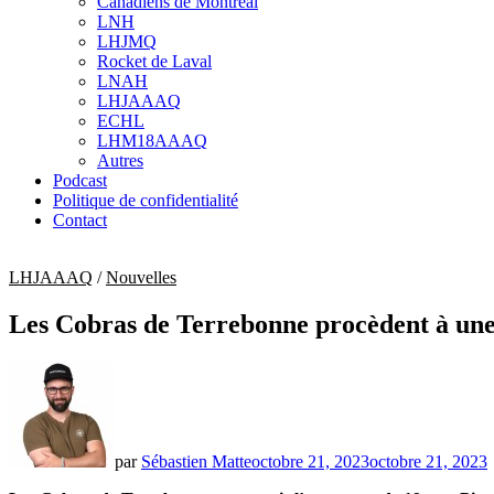
Canadiens de Montréal
sub
LNH
menu
LHJMQ
Rocket de Laval
LNAH
LHJAAAQ
ECHL
LHM18AAAQ
Autres
Podcast
Politique de confidentialité
Contact
LHJAAAQ
/
Nouvelles
Les Cobras de Terrebonne procèdent à une 
par
Sébastien Matte
octobre 21, 2023
octobre 21, 2023