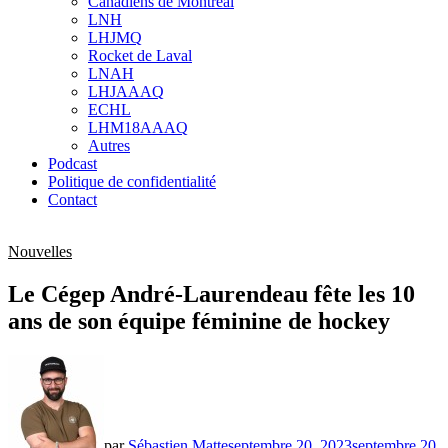
Canadiens de Montréal
sub
LNH
menu
LHJMQ
Rocket de Laval
LNAH
LHJAAAQ
ECHL
LHM18AAAQ
Autres
Podcast
Politique de confidentialité
Contact
Nouvelles
Le Cégep André-Laurendeau fête les 10
ans de son équipe féminine de hockey
par
Sébastien Matte
septembre 20, 2023
septembre 20,