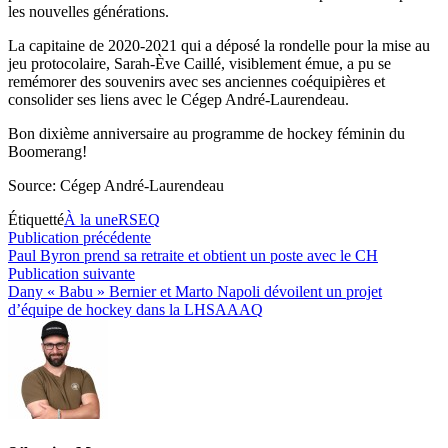
les nouvelles générations.
La capitaine de 2020-2021 qui a déposé la rondelle pour la mise au
jeu protocolaire, Sarah-Ève Caillé, visiblement émue, a pu se
remémorer des souvenirs avec ses anciennes coéquipières et
consolider ses liens avec le Cégep André-Laurendeau.
Bon dixième anniversaire au programme de hockey féminin du
Boomerang!
Source: Cégep André-Laurendeau
Étiquetté
À la une
RSEQ
Navigation
Publication
Publication précédente
précédente :
Paul Byron prend sa retraite et obtient un poste avec le CH
de
Publication
Publication suivante
l’article
suivante :
Dany « Babu » Bernier et Marto Napoli dévoilent un projet
d’équipe de hockey dans la LHSAAAQ