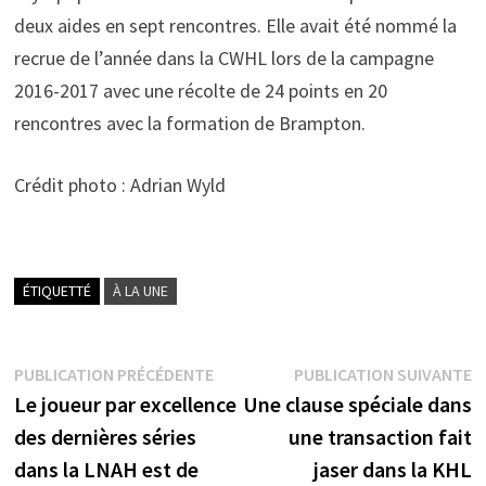
deux aides en sept rencontres. Elle avait été nommé la
recrue de l’année dans la CWHL lors de la campagne
2016-2017 avec une récolte de 24 points en 20
rencontres avec la formation de Brampton.
Crédit photo : Adrian Wyld
ÉTIQUETTÉ
À LA UNE
Navigation
Publication
P
PUBLICATION PRÉCÉDENTE
PUBLICATION SUIVANTE
précédente :
s
Le joueur par excellence
Une clause spéciale dans
de
des dernières séries
une transaction fait
l’article
dans la LNAH est de
jaser dans la KHL