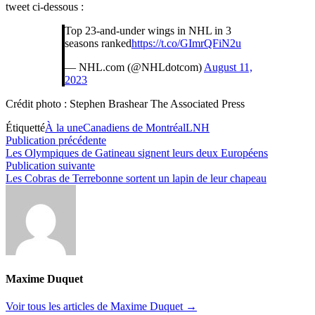
tweet ci-dessous :
Top 23-and-under wings in NHL in 3
seasons ranked
https://t.co/GImrQFiN2u
— NHL.com (@NHLdotcom)
August 11,
2023
Crédit photo : Stephen Brashear The Associated Press
Étiquetté
À la une
Canadiens de Montréal
LNH
Navigation
Publication
Publication précédente
précédente :
Les Olympiques de Gatineau signent leurs deux Européens
de
Publication
Publication suivante
l’article
suivante :
Les Cobras de Terrebonne sortent un lapin de leur chapeau
Maxime Duquet
Voir tous les articles de Maxime Duquet →