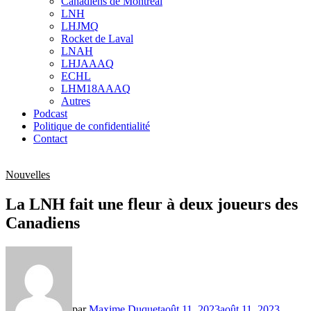
Canadiens de Montréal
sub
LNH
menu
LHJMQ
Rocket de Laval
LNAH
LHJAAAQ
ECHL
LHM18AAAQ
Autres
Podcast
Politique de confidentialité
Contact
Nouvelles
La LNH fait une fleur à deux joueurs des
Canadiens
par
Maxime Duquet
août 11, 2023
août 11, 2023