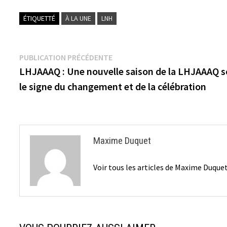
ÉTIQUETTÉ
À LA UNE
LNH
Navigation
Publication
PUBLICATION PRÉCÉDENTE
précédente :
LHJAAAQ : Une nouvelle saison de la LHJAAAQ 
de
le signe du changement et de la célébration
l’article
Maxime Duquet
Voir tous les articles de Maxime Duque