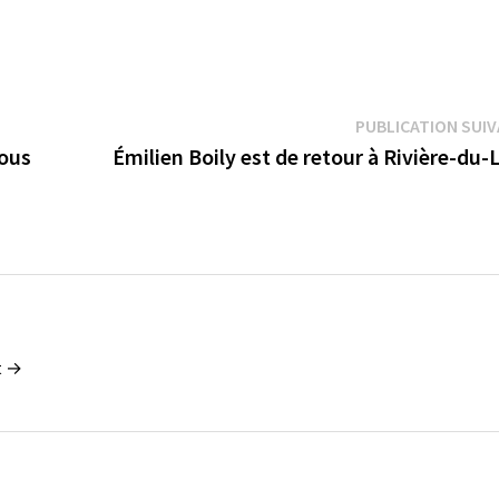
PUBLICATION SUI
sous
Émilien Boily est de retour à Rivière-du
t →