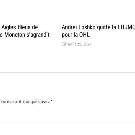
s Aigles Bleus de
Andrei Loshko quitte la LHJM
de Moncton s’agrandît
pour la OHL
août 29, 2024
oires sont indiqués avec
*