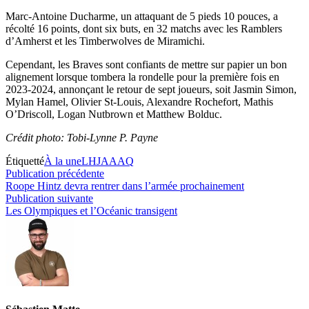
Marc-Antoine Ducharme, un attaquant de 5 pieds 10 pouces, a
récolté 16 points, dont six buts, en 32 matchs avec les Ramblers
d’Amherst et les Timberwolves de Miramichi.
Cependant, les Braves sont confiants de mettre sur papier un bon
alignement lorsque tombera la rondelle pour la première fois en
2023-2024, annonçant le retour de sept joueurs, soit Jasmin Simon,
Mylan Hamel, Olivier St-Louis, Alexandre Rochefort, Mathis
O’Driscoll, Logan Nutbrown et Matthew Bolduc.
Crédit photo: Tobi-Lynne P. Payne
Étiquetté
À la une
LHJAAAQ
Navigation
Publication
Publication précédente
précédente :
Roope Hintz devra rentrer dans l’armée prochainement
de
Publication
Publication suivante
l’article
suivante :
Les Olympiques et l’Océanic transigent