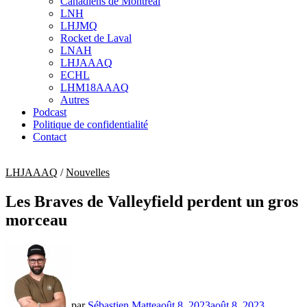
Canadiens de Montréal
sub
LNH
menu
LHJMQ
Rocket de Laval
LNAH
LHJAAAQ
ECHL
LHM18AAAQ
Autres
Podcast
Politique de confidentialité
Contact
LHJAAAQ
/
Nouvelles
Les Braves de Valleyfield perdent un gros
morceau
par
Sébastien Matte
août 8, 2023
août 8, 2023