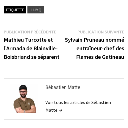
ÉTIQUETTÉ
LHJMQ
Navigation
Publication
P
PUBLICATION PRÉCÉDENTE
PUBLICATION SUIVANTE
précédente :
s
Mathieu Turcotte et
Sylvain Pruneau nommé
de
l’Armada de Blainville-
entraîneur-chef des
l’article
Boisbriand se séparent
Flames de Gatineau
Sébastien Matte
Voir tous les articles de Sébastien
Matte →