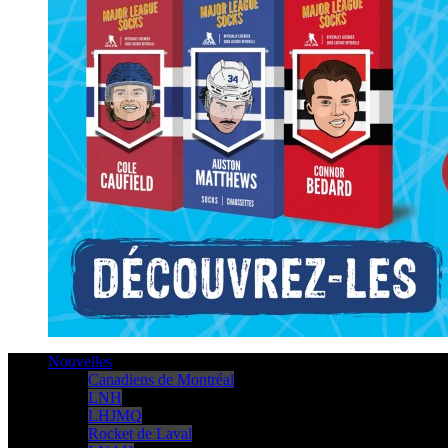
Nouvelles
Canadiens de Montréal
LNH
LHJMQ
Rocket de Laval