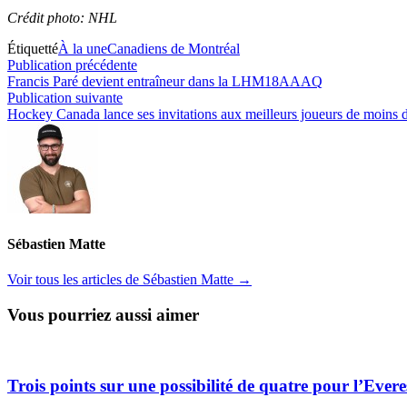
Crédit photo: NHL
Étiquetté
À la une
Canadiens de Montréal
Navigation
Publication
Publication précédente
précédente :
Francis Paré devient entraîneur dans la LHM18AAAQ
de
Publication
Publication suivante
l’article
suivante :
Hockey Canada lance ses invitations aux meilleurs joueurs de moins 
Sébastien Matte
Voir tous les articles de Sébastien Matte →
Vous pourriez aussi aimer
Trois points sur une possibilité de quatre pour l’Evere