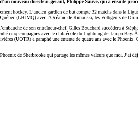
un nouveau directeur-gérant, Philippe Sauvé, qui a ensuite procéd
artement hockey. L’ancien gardien de but compte 32 matchs dans la Ligu
du Québec (LHJMQ) avec l’Océanic de Rimouski, les Voltigeurs de Dru
bauche de son entraîneur-chef. Gilles Bouchard succèdera à Stéphane J
illé cinq campagnes avec le club-école du Lightning de Tampa Bay. Âgé
ières (UQTR) a paraphé une entente de quatre ans avec le Phoenix. Gi
u Phoenix de Sherbrooke qui partage les mêmes valeurs que moi. J’ai déj