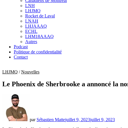
Canadiens de Montréal
sub
LNH
menu
LHJMQ
Rocket de Laval
LNAH
LHJAAAQ
ECHL
LHM18AAAQ
Autres
Podcast
Politique de confidentialité
Contact
LHJMQ
/
Nouvelles
Le Phoenix de Sherbrooke a annoncé la nom
par
Sébastien Matte
juillet 9, 2023
juillet 9, 2023