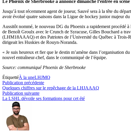
Le Phœnix de Sherbrooke a annoncé dimanche l’entrée en scène d’
Jusqu’à tout récemment agent de joueur, Sauvé sera à la tête du dép
avoir évolué quatre saisons dans la Ligue de hockey junior majeur 
Aussitôt nommé, le nouveau DG du Phoenix a rapidement procédé à l’em
de Benoît Groulx avec le Crunch de Syracuse, Gilles Bouchard a trava
(LHM18AAAQ) et des Patriotes de l’Université du Québec à Trois-Riv
dirigeait les Huskies de Rouyn-Noranda.
« Je suis heureux et fier que le destin m’amène dans l’organisation d
nouvel entraîneur-chef, dans le communiqué de l’équipe.
Source: communiqué Phoenix de Sherbrooke
Étiquetté
À la une
LHJMQ
Navigation
Publication
Publication précédente
précédente :
Quelques chiffres sur le repêchage de la LHJAAAQ
de
Publication
Publication suivante
l’article
suivante :
La LSHL dévoile ses formations pour cet été