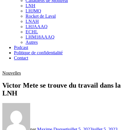
Canadiens de Montréal
sub
LNH
menu
LHJMQ
Rocket de Laval
LNAH
LHJAAAQ
ECHL
LHM18AAAQ
Autres
Podcast
Politique de confidentialité
Contact
Nouvelles
Victor Mete se trouve du travail dans la
LNH
par
Maxime Duquet
juillet 5, 2023
juillet 5, 2023