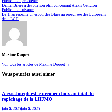
Navigation
Publication
Publication précédente
précédente :
Daniel Brière a dévoilé son plan concernant Alexis Gendron
de
Publication
Publication suivante
l’article
suivante :
Le Titan repêche un espoir des Blues au repêchage des Européens
de la LCH
Maxime Duquet
Voir tous les articles de Maxime Duquet →
Vous pourriez aussi aimer
Alexis Joseph est le premier choix au total du
repêchage de la LHJMQ
juin 6, 2025
juin 6, 2025