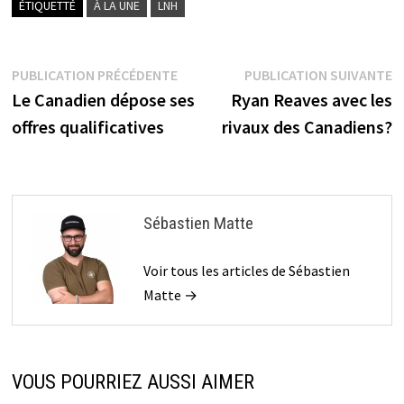
ÉTIQUETTÉ
À LA UNE
LNH
Navigation
Publication
P
PUBLICATION PRÉCÉDENTE
PUBLICATION SUIVANTE
précédente :
s
Le Canadien dépose ses
Ryan Reaves avec les
de
offres qualificatives
rivaux des Canadiens?
l’article
Sébastien Matte
Voir tous les articles de Sébastien
Matte →
VOUS POURRIEZ AUSSI AIMER