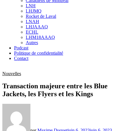
Canadiens de Montréal
sub
LNH
menu
LHJMQ
Rocket de Laval
LNAH
LHJAAAQ
ECHL
LHM18AAAQ
Autres
Podcast
Politique de confidentialité
Contact
Nouvelles
Transaction majeure entre les Blue
Jackets, les Flyers et les Kings
par
Maxime Duquet
juin 6, 2023
juin 6, 2023