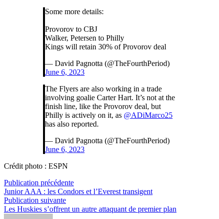
Some more details:
Provorov to CBJ
Walker, Petersen to Philly
Kings will retain 30% of Provorov deal
— David Pagnotta (@TheFourthPeriod)
June 6, 2023
The Flyers are also working in a trade
involving goalie Carter Hart. It’s not at the
finish line, like the Provorov deal, but
Philly is actively on it, as
@ADiMarco25
has also reported.
— David Pagnotta (@TheFourthPeriod)
June 6, 2023
Crédit photo : ESPN
Navigation
Publication
Publication précédente
précédente :
Junior AAA : les Condors et l’Everest transigent
de
Publication
Publication suivante
l’article
suivante :
Les Huskies s’offrent un autre attaquant de premier plan