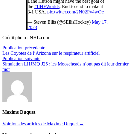
Lane Hutson might have the best goal of
the
#IIHFWorlds
. End-to-end to make it
3-1 USA.
pic.twitter.com/2N02Pv4wOe
— Steven Ellis (@SEllisHockey)
May 17,
2023
Crédit photo : NHL.com
Navigation
Publication
Publication précédente
précédente :
Les Coyotes de l’Arizona sur le respirateur artificiel
de
Publication
Publication suivante
l’article
suivante :
Simulation LHJMQ J25 : les Mooseheads n’ont pas dit leur dernier
mot
Maxime Duquet
Voir tous les articles de Maxime Duquet →