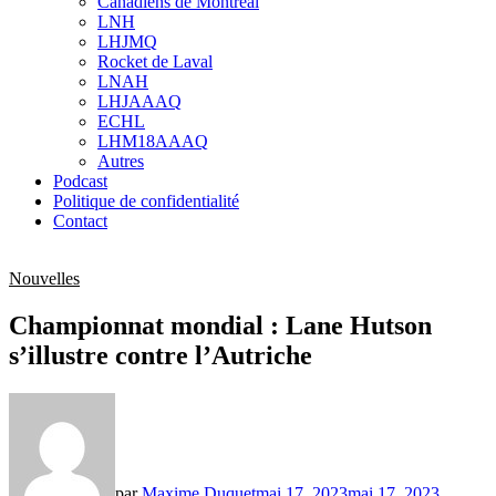
Canadiens de Montréal
sub
LNH
menu
LHJMQ
Rocket de Laval
LNAH
LHJAAAQ
ECHL
LHM18AAAQ
Autres
Podcast
Politique de confidentialité
Contact
Nouvelles
Championnat mondial : Lane Hutson
s’illustre contre l’Autriche
par
Maxime Duquet
mai 17, 2023
mai 17, 2023