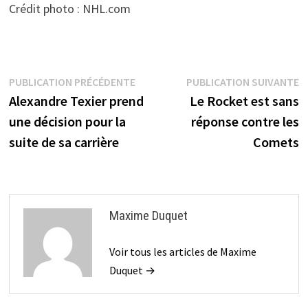
Crédit photo : NHL.com
Navigation
Publication
P
PUBLICATION PRÉCÉDENTE
PUBLICATION SUIVANTE
précédente :
s
Alexandre Texier prend
Le Rocket est sans
de
une décision pour la
réponse contre les
l’article
suite de sa carrière
Comets
Maxime Duquet
Voir tous les articles de Maxime
Duquet →