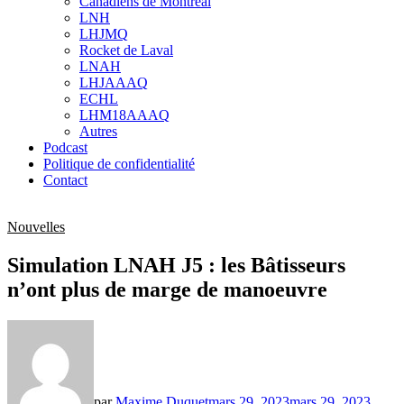
Canadiens de Montréal
sub
LNH
menu
LHJMQ
Rocket de Laval
LNAH
LHJAAAQ
ECHL
LHM18AAAQ
Autres
Podcast
Politique de confidentialité
Contact
Nouvelles
Simulation LNAH J5 : les Bâtisseurs
n’ont plus de marge de manoeuvre
par
Maxime Duquet
mars 29, 2023
mars 29, 2023