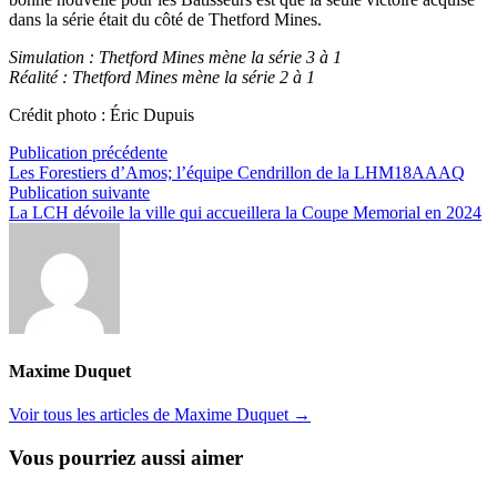
dans la série était du côté de Thetford Mines.
Simulation : Thetford Mines mène la série 3 à 1
Réalité : Thetford Mines mène la série 2 à 1
Crédit photo : Éric Dupuis
Navigation
Publication
Publication précédente
précédente :
Les Forestiers d’Amos; l’équipe Cendrillon de la LHM18AAAQ
de
Publication
Publication suivante
l’article
suivante :
La LCH dévoile la ville qui accueillera la Coupe Memorial en 2024
Maxime Duquet
Voir tous les articles de Maxime Duquet →
Vous pourriez aussi aimer