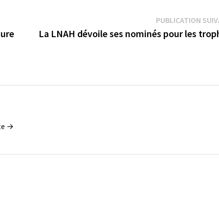
PUBLICATION SUI
ture
La LNAH dévoile ses nominés pour les trop
tte →