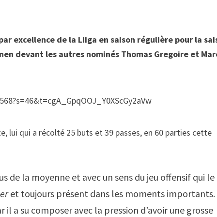
ar excellence de la Liiga en saison régulière pour la sa
anen devant les autres nominés Thomas Gregoire et Ma
6653568?s=46&t=cgA_GpqOOJ_Y0XScGy2aVw
 lui qui a récolté 25 buts et 39 passes, en 60 parties cette
us de la moyenne et avec un sens du jeu offensif qui le
er
et toujours présent dans les moments importants.
car il a su composer avec la pression d’avoir une grosse