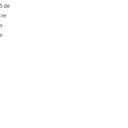
 5 de
tre
ax
en