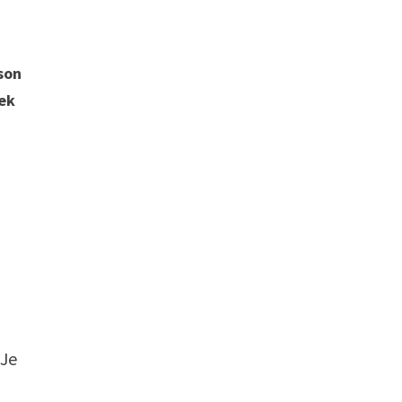
ison
rek
 Je