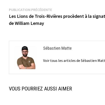
Navigation
Publication
PUBLICATION PRÉCÉDENTE
précédente :
Les Lions de Trois-Rivières procèdent à la signa
de
de William Lemay
l’article
Sébastien Matte
Voir tous les articles de Sébastien Ma
VOUS POURRIEZ AUSSI AIMER