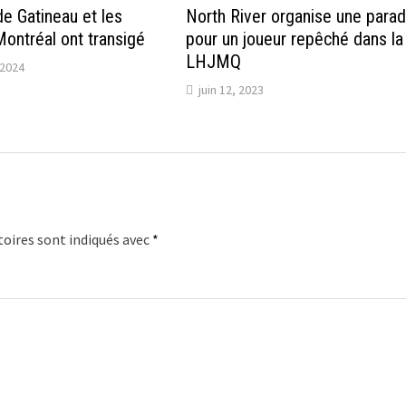
e Gatineau et les
North River organise une para
ontréal ont transigé
pour un joueur repêché dans la
LHJMQ
2024
juin 12, 2023
oires sont indiqués avec
*