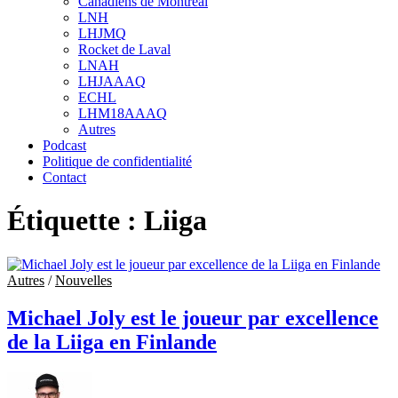
Canadiens de Montréal
sub
LNH
menu
LHJMQ
Rocket de Laval
LNAH
LHJAAAQ
ECHL
LHM18AAAQ
Autres
Podcast
Politique de confidentialité
Contact
Étiquette :
Liiga
Autres
/
Nouvelles
Michael Joly est le joueur par excellence
de la Liiga en Finlande