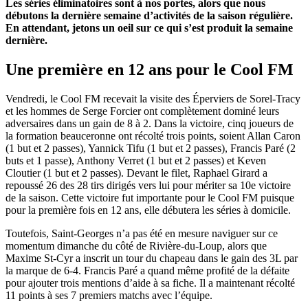
Les séries éliminatoires sont à nos portes, alors que nous
débutons la dernière semaine d’activités de la saison régulière.
En attendant, jetons un oeil sur ce qui s’est produit la semaine
dernière.
Une première en 12 ans pour le Cool FM
Vendredi, le Cool FM recevait la visite des Éperviers de Sorel-Tracy
et les hommes de Serge Forcier ont complètement dominé leurs
adversaires dans un gain de 8 à 2. Dans la victoire, cinq joueurs de
la formation beauceronne ont récolté trois points, soient Allan Caron
(1 but et 2 passes), Yannick Tifu (1 but et 2 passes), Francis Paré (2
buts et 1 passe), Anthony Verret (1 but et 2 passes) et Keven
Cloutier (1 but et 2 passes). Devant le filet, Raphael Girard a
repoussé 26 des 28 tirs dirigés vers lui pour mériter sa 10e victoire
de la saison. Cette victoire fut importante pour le Cool FM puisque
pour la première fois en 12 ans, elle débutera les séries à domicile.
Toutefois, Saint-Georges n’a pas été en mesure naviguer sur ce
momentum dimanche du côté de Rivière-du-Loup, alors que
Maxime St-Cyr a inscrit un tour du chapeau dans le gain des 3L par
la marque de 6-4. Francis Paré a quand même profité de la défaite
pour ajouter trois mentions d’aide à sa fiche. Il a maintenant récolté
11 points à ses 7 premiers matchs avec l’équipe.