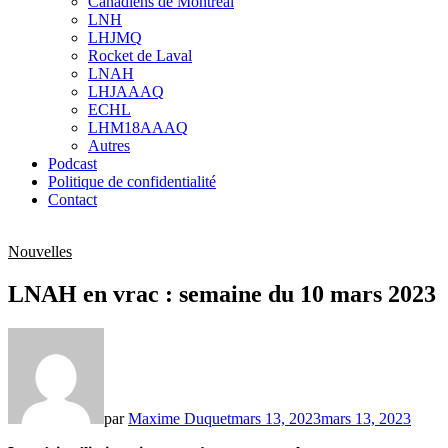
Canadiens de Montréal
sub
LNH
menu
LHJMQ
Rocket de Laval
LNAH
LHJAAAQ
ECHL
LHM18AAAQ
Autres
Podcast
Politique de confidentialité
Contact
Nouvelles
LNAH en vrac : semaine du 10 mars 2023
par
Maxime Duquet
mars 13, 2023
mars 13, 2023