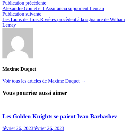
Navigation
Publication
Publication précédente
précédente :
Alexandre Goulet et l’Assurancia supportent Leucan
de
Publication
Publication suivante
l’article
suivante :
Les Lions de Trois-Rivières procèdent à la signature de William
Lemay
Maxime Duquet
Voir tous les articles de Maxime Duquet →
Vous pourriez aussi aimer
Les Golden Knights se paient Ivan Barbashev
février 26, 2023
février 26, 2023