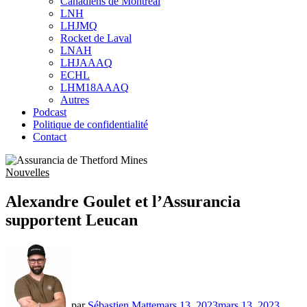
Canadiens de Montréal
sub
LNH
menu
LHJMQ
Rocket de Laval
LNAH
LHJAAAQ
ECHL
LHM18AAAQ
Autres
Podcast
Politique de confidentialité
Contact
Nouvelles
Alexandre Goulet et l’Assurancia
supportent Leucan
par
Sébastien Matte
mars 13, 2023
mars 13, 2023