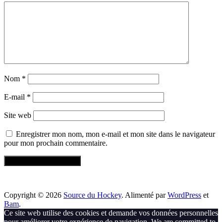
Nom
*
E-mail
*
Site web
Enregistrer mon nom, mon e-mail et mon site dans le navigateur
pour mon prochain commentaire.
Copyright © 2026
Source du Hockey
. Alimenté par
WordPress
et
Bam
.
Ce site web utilise des cookies et demande vos données personnelles
pour améliorer votre expérience de navigation. We are committed to