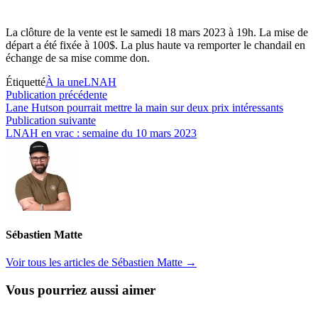
La clôture de la vente est le samedi 18 mars 2023 à 19h. La mise de
départ a été fixée à 100$. La plus haute va remporter le chandail en
échange de sa mise comme don.
Étiquetté
À la une
LNAH
Navigation
Publication
Publication précédente
précédente :
Lane Hutson pourrait mettre la main sur deux prix intéressants
de
Publication
Publication suivante
l’article
suivante :
LNAH en vrac : semaine du 10 mars 2023
Sébastien Matte
Voir tous les articles de Sébastien Matte →
Vous pourriez aussi aimer