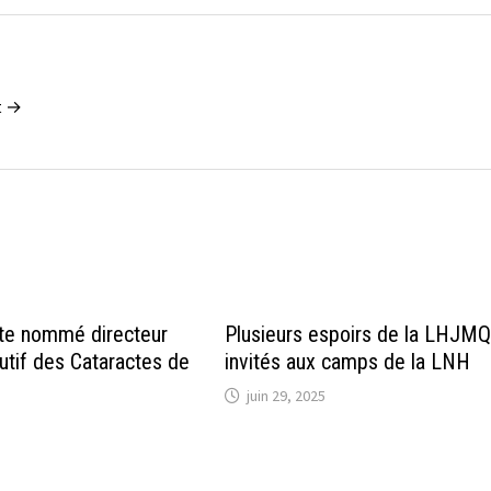
t →
te nommé directeur
Plusieurs espoirs de la LHJM
utif des Cataractes de
invités aux camps de la LNH
juin 29, 2025