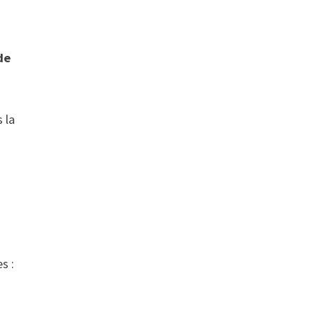
de
 la
s :