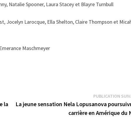
hny, Natalie Spooner, Laura Stacey et Blayre Turnbull
t, Jocelyn Larocque, Ella Shelton, Claire Thompson et Mica
et Emerance Maschmeyer
PUBLICATION SUI
e la
La jeune sensation Nela Lopusanova poursuivr
carrière en Amérique du 