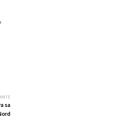
h
Publication
VANTE
suivante :
a sa
Nord