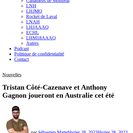
Canadiens de Montréal
sub
LNH
menu
LHJMQ
Rocket de Laval
LNAH
LHJAAAQ
ECHL
LHM18AAAQ
Autres
Podcast
Politique de confidentialité
Contact
Nouvelles
Tristan Côté-Cazenave et Anthony
Gagnon joueront en Australie cet été
par
Sébastien Matte
février 28, 2023
février 28, 2023