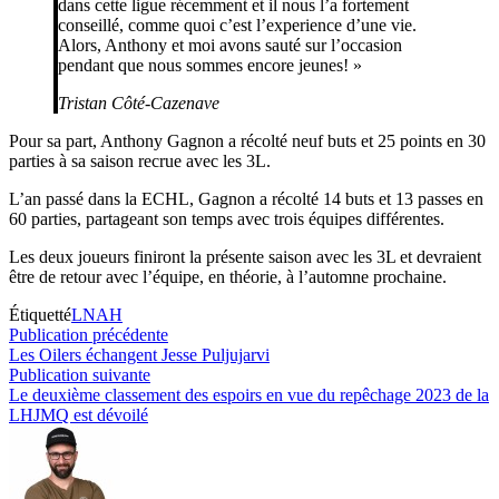
dans cette ligue récemment et il nous l’a fortement
conseillé, comme quoi c’est l’experience d’une vie.
Alors, Anthony et moi avons sauté sur l’occasion
pendant que nous sommes encore jeunes! »
Tristan Côté-Cazenave
Pour sa part, Anthony Gagnon a récolté neuf buts et 25 points en 30
parties à sa saison recrue avec les 3L.
L’an passé dans la ECHL, Gagnon a récolté 14 buts et 13 passes en
60 parties, partageant son temps avec trois équipes différentes.
Les deux joueurs finiront la présente saison avec les 3L et devraient
être de retour avec l’équipe, en théorie, à l’automne prochaine.
Étiquetté
LNAH
Navigation
Publication
Publication précédente
précédente :
Les Oilers échangent Jesse Puljujarvi
de
Publication
Publication suivante
l’article
suivante :
Le deuxième classement des espoirs en vue du repêchage 2023 de la
LHJMQ est dévoilé