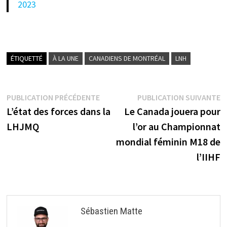
2023
ÉTIQUETTÉ
À LA UNE
CANADIENS DE MONTRÉAL
LNH
Navigation
Publication
P
PUBLICATION PRÉCÉDENTE
PUBLICATION SUIVANTE
précédente :
s
L’état des forces dans la
Le Canada jouera pour
de
LHJMQ
l’or au Championnat
l’article
mondial féminin M18 de
l’IIHF
Sébastien Matte