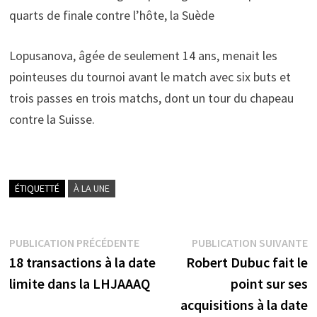
quarts de finale contre l’hôte, la Suède
Lopusanova, âgée de seulement 14 ans, menait les
pointeuses du tournoi avant le match avec six buts et
trois passes en trois matchs, dont un tour du chapeau
contre la Suisse.
ÉTIQUETTÉ
À LA UNE
Navigation
Publication
P
PUBLICATION PRÉCÉDENTE
PUBLICATION SUIVANTE
précédente :
s
18 transactions à la date
Robert Dubuc fait le
de
limite dans la LHJAAAQ
point sur ses
l’article
acquisitions à la date