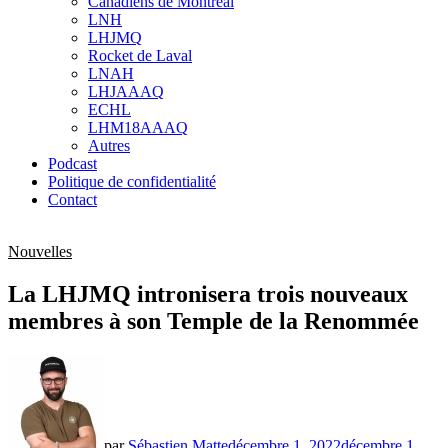
Canadiens de Montréal
sub
LNH
menu
LHJMQ
Rocket de Laval
LNAH
LHJAAAQ
ECHL
LHM18AAAQ
Autres
Podcast
Politique de confidentialité
Contact
Nouvelles
La LHJMQ intronisera trois nouveaux
membres à son Temple de la Renommée
par
Sébastien Matte
décembre 1, 2022
décembre 1,