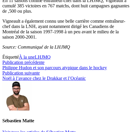
En 11 saisons comme entraîneur-chef dans la LHJMQ, Vigneault a
cumulé 385 victoires en 767 matchs, dont huit campagnes gagnantes
de ,500 ou plus.
Vigneault a également connu une belle carrière comme entraîneur-
chef dans la LNH, ayant notamment dirigé les Canadiens de
Montréal de la saison 1997-1998 à un peu avant le milieu de la
saison 2000-2001.
Source: Communiqué de la LHJMQ
Étiquetté
À la une
LHJMQ
Navigation
Publication
Publication précédente
précédente :
Philippe Hudon et son parcours atypique dans le hockey
de
Publication
Publication suivante
l’article
suivante :
Noël à l’avance chez le Drakkar et l’Océanic
Sébastien Matte