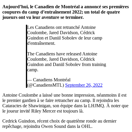
Aujourd’hui, le Canadien de Montréal a annoncé ses premières
coupures du camp d’entraînement 2022; un total de quatre
joueurs ont vu leur aventure se terminer.
Les Canadiens ont retranché Antoine
Coulombe, Jared Davidson, Cédrick
Guindon et Daniil Sobolev de leur camp
d'entraînement.
The Canadiens have released Antoine
Coulombe, Jared Davidson, Cédrick
Guindon and Daniil Sobolev from training
camp.
— Canadiens Montréal
(@CanadiensMTL)
September 26, 2022
Antoine Coulombe a laissé une bonne impression, néanmoins il est
le premier gardien à se faire retrancher au camp. Il rejoindra les
Cataractes de Shawinigan, son équipe dans la LHJMQ. À noter que
le joueur invité Riley Mercer est toujours là.
Cedrick Guindon, récent choix de quatrième ronde au dernier
repêchage, rejoindra Owen Sound dans la OHL.