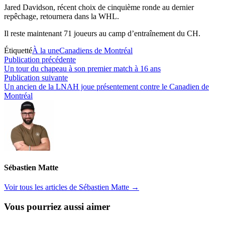
Jared Davidson, récent choix de cinquième ronde au dernier
repêchage, retournera dans la WHL.
Il reste maintenant 71 joueurs au camp d’entraînement du CH.
Étiquetté
À la une
Canadiens de Montréal
Navigation
Publication
Publication précédente
précédente :
Un tour du chapeau à son premier match à 16 ans
de
Publication
Publication suivante
l’article
suivante :
Un ancien de la LNAH joue présentement contre le Canadien de
Montréal
Sébastien Matte
Voir tous les articles de Sébastien Matte →
Vous pourriez aussi aimer