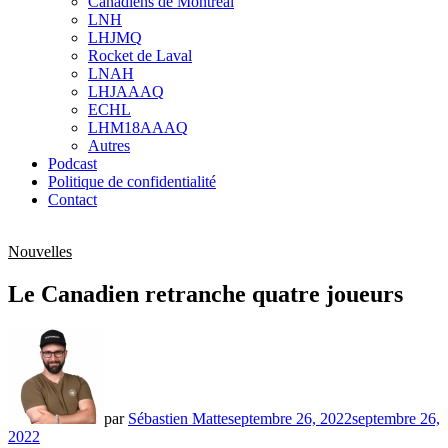
Canadiens de Montréal
sub
LNH
menu
LHJMQ
Rocket de Laval
LNAH
LHJAAAQ
ECHL
LHM18AAAQ
Autres
Podcast
Politique de confidentialité
Contact
Nouvelles
Le Canadien retranche quatre joueurs
par
Sébastien Matte
septembre 26, 2022
septembre 26,
2022