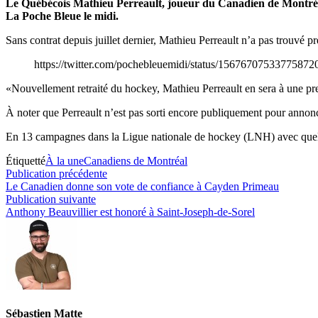
Le Québécois Mathieu Perreault, joueur du Canadien de Montréal en
La Poche Bleue le midi.
Sans contrat depuis juillet dernier, Mathieu Perreault n’a pas trouvé
https://twitter.com/pochebleuemidi/status/156767075337
«Nouvellement retraité du hockey, Mathieu Perreault en sera à une pr
À noter que Perreault n’est pas sorti encore publiquement pour annoncer
En 13 campagnes dans la Ligue nationale de hockey (LNH) avec quelqu
Étiquetté
À la une
Canadiens de Montréal
Navigation
Publication
Publication précédente
précédente :
Le Canadien donne son vote de confiance à Cayden Primeau
de
Publication
Publication suivante
l’article
suivante :
Anthony Beauvillier est honoré à Saint-Joseph-de-Sorel
Sébastien Matte