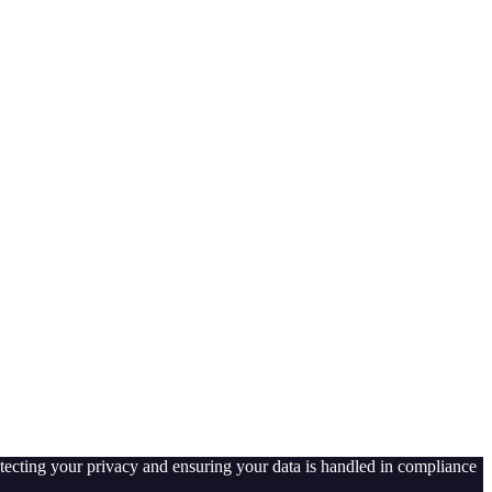
tecting your privacy and ensuring your data is handled in compliance