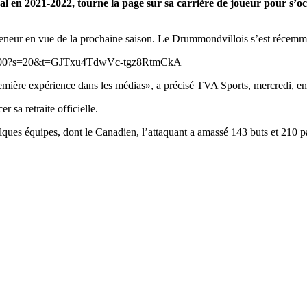
 2021-2022, tourne la page sur sa carrière de joueur pour s’occupe
 preneur en vue de la prochaine saison. Le Drummondvillois s’est récemm
7587200?s=20&t=GJTxu4TdwVc-tgz8RtmCkA
emière expérience dans les médias», a précisé TVA Sports, mercredi, en
 sa retraite officielle.
es équipes, dont le Canadien, l’attaquant a amassé 143 buts et 210 pa