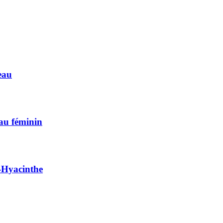
eau
 au féminin
t-Hyacinthe