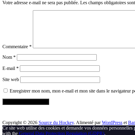
Votre adresse e-mail ne sera pas publiée.
Les champs obligatoires son
Commentaire
*
Nom
*
E-mail
*
Site web
Enregistrer mon nom, mon e-mail et mon site dans le navigateur
Copyright © 2026
Source du Hockey
. Alimenté par
WordPress
et
Ba
Ce site web utilise des cookies et demande vos données personnelles 
with the
General Data Protection Regulation (GDPR)
.