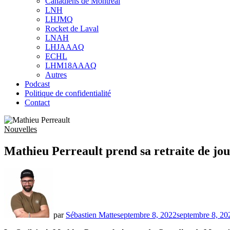
Canadiens de Montréal
sub
LNH
menu
LHJMQ
Rocket de Laval
LNAH
LHJAAAQ
ECHL
LHM18AAAQ
Autres
Podcast
Politique de confidentialité
Contact
Nouvelles
Mathieu Perreault prend sa retraite de jo
par
Sébastien Matte
septembre 8, 2022
septembre 8, 20