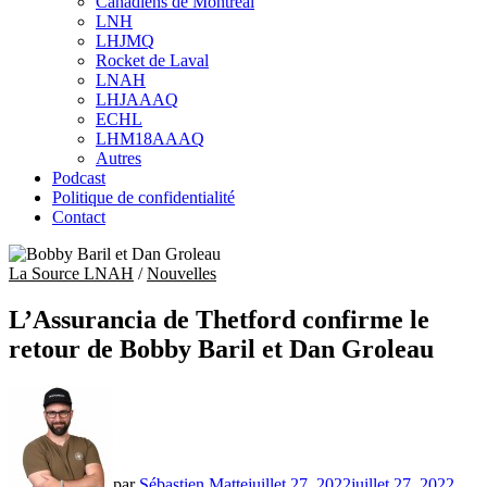
Canadiens de Montréal
sub
LNH
menu
LHJMQ
Rocket de Laval
LNAH
LHJAAAQ
ECHL
LHM18AAAQ
Autres
Podcast
Politique de confidentialité
Contact
La Source LNAH
/
Nouvelles
L’Assurancia de Thetford confirme le
retour de Bobby Baril et Dan Groleau
par
Sébastien Matte
juillet 27, 2022
juillet 27, 2022