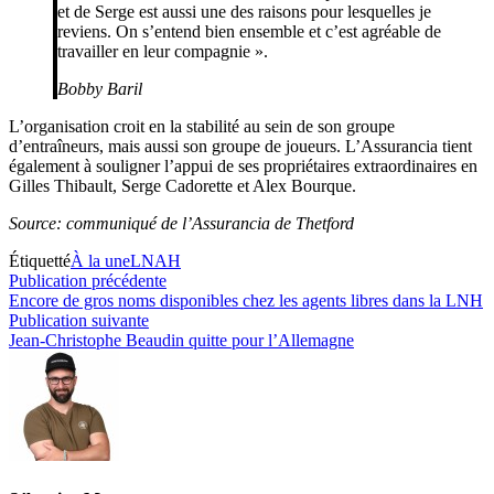
et de Serge est aussi une des raisons pour lesquelles je
reviens. On s’entend bien ensemble et c’est agréable de
travailler en leur compagnie ».
Bobby Baril
L’organisation croit en la stabilité au sein de son groupe
d’entraîneurs, mais aussi son groupe de joueurs. L’Assurancia tient
également à souligner l’appui de ses propriétaires extraordinaires en
Gilles Thibault, Serge Cadorette et Alex Bourque.
Source: communiqué de l’Assurancia de Thetford
Étiquetté
À la une
LNAH
Navigation
Publication
Publication précédente
précédente :
Encore de gros noms disponibles chez les agents libres dans la LNH
de
Publication
Publication suivante
l’article
suivante :
Jean-Christophe Beaudin quitte pour l’Allemagne