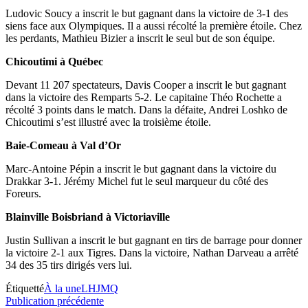
Ludovic Soucy a inscrit le but gagnant dans la victoire de 3-1 des
siens face aux Olympiques. Il a aussi récolté la première étoile. Chez
les perdants, Mathieu Bizier a inscrit le seul but de son équipe.
Chicoutimi à Québec
Devant 11 207 spectateurs, Davis Cooper a inscrit le but gagnant
dans la victoire des Remparts 5-2. Le capitaine Théo Rochette a
récolté 3 points dans le match. Dans la défaite, Andrei Loshko de
Chicoutimi s’est illustré avec la troisième étoile.
Baie-Comeau à Val d’Or
Marc-Antoine Pépin a inscrit le but gagnant dans la victoire du
Drakkar 3-1. Jérémy Michel fut le seul marqueur du côté des
Foreurs.
Blainville Boisbriand à Victoriaville
Justin Sullivan a inscrit le but gagnant en tirs de barrage pour donner
la victoire 2-1 aux Tigres. Dans la victoire, Nathan Darveau a arrêté
34 des 35 tirs dirigés vers lui.
Étiquetté
À la une
LHJMQ
Navigation
Publication
Publication précédente