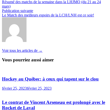
précédente :
Résumé des matchs de la semaine dans la LHJMQ (du 21 au 24
de
mars)
l’article
Publication
Publication suivante
suivante :
Le Match des meilleurs espoirs de la LCH/LNH est ce soir!
Voir tous les articles de →
Vous pourriez aussi aimer
Hockey au Québec; à ceux qui tapent sur le clou
février 25, 2023
février 25, 2023
Le contrat de Vincent Arseneau est prolongé avec le
Rocket de Laval