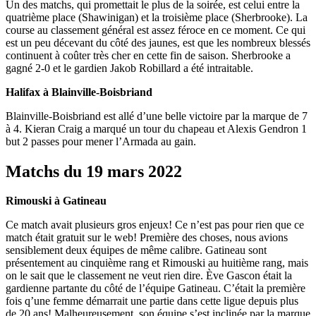
Un des matchs, qui promettait le plus de la soirée, est celui entre la
quatrième place (Shawinigan) et la troisième place (Sherbrooke). La
course au classement général est assez féroce en ce moment. Ce qui
est un peu décevant du côté des jaunes, est que les nombreux blessés
continuent à coûter très cher en cette fin de saison. Sherbrooke a
gagné 2-0 et le gardien Jakob Robillard a été intraitable.
Halifax à Blainville-Boisbriand
Blainville-Boisbriand est allé d’une belle victoire par la marque de 7
à 4. Kieran Craig a marqué un tour du chapeau et Alexis Gendron 1
but 2 passes pour mener l’Armada au gain.
Matchs du 19 mars 2022
Rimouski à Gatineau
Ce match avait plusieurs gros enjeux! Ce n’est pas pour rien que ce
match était gratuit sur le web! Première des choses, nous avions
sensiblement deux équipes de même calibre. Gatineau sont
présentement au cinquième rang et Rimouski au huitième rang, mais
on le sait que le classement ne veut rien dire. Ève Gascon était la
gardienne partante du côté de l’équipe Gatineau. C’était la première
fois q’une femme démarrait une partie dans cette ligue depuis plus
de 20 ans! Malheureusement, son équipe s’est inclinée par la marque