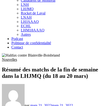
Canadiens de Montréal
sub
LNH
menu
LHJMQ
Rocket de Laval
LNAH
LHJAAAQ
ECHL
LHM18AAAQ
Autres
Podcast
Politique de confidentialité
Contact
Nouvelles
Résumé des matchs de la fin de semaine
dans la LHJMQ (du 18 au 20 mars)
par
mars 21, 2022
mars 21, 2022