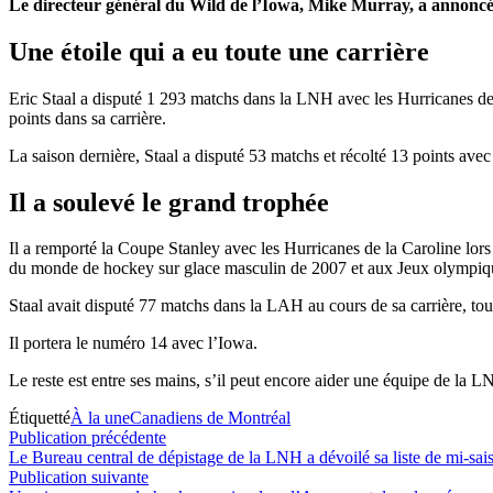
Le directeur général du Wild de l’Iowa, Mike Murray, a annoncé a
Une étoile qui a eu toute une carrière
Eric Staal a disputé 1 293 matchs dans la LNH avec les Hurricanes de
points dans sa carrière.
La saison dernière, Staal a disputé 53 matchs et récolté 13 points av
Il a soulevé le grand trophée
Il a remporté la Coupe Stanley avec les Hurricanes de la Caroline l
du monde de hockey sur glace masculin de 2007 et aux Jeux olympiq
Staal avait disputé 77 matchs dans la LAH au cours de sa carrière, to
Il portera le numéro 14 avec l’Iowa.
Le reste est entre ses mains, s’il peut encore aider une équipe de la L
Étiquetté
À la une
Canadiens de Montréal
Navigation
Publication
Publication précédente
précédente :
Le Bureau central de dépistage de la LNH a dévoilé sa liste de mi-
de
Publication
Publication suivante