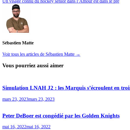
l’article
suivante :
Un visage connu du hockey senior dans l’Amour est dans le pré
Sébastien Matte
Voir tous les articles de Sébastien Matte →
Vous pourriez aussi aimer
Simulation LNAH J2 : les Marquis s’écroulent en troi
mars 23, 2023
mars 23, 2023
Peter DeBoer est congédié par les Golden Knights
mai 16, 2022
mai 16, 2022