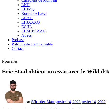
Canadiens de Montréal
sub
LNH
menu
LHJMQ
Rocket de Laval
LNAH
LHJAAAQ
ECHL
LHM18AAAQ
Autres
Podcast
Politique de confidentialité
Contact
Nouvelles
Eric Staal obtient un essai avec le Wild d’
par
Sébastien Matte
janvier 14, 2022
janvier 14, 2022