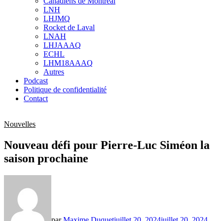
Canadiens de Montréal
sub
LNH
menu
LHJMQ
Rocket de Laval
LNAH
LHJAAAQ
ECHL
LHM18AAAQ
Autres
Podcast
Politique de confidentialité
Contact
Nouvelles
Nouveau défi pour Pierre-Luc Siméon la
saison prochaine
par
Maxime Duquet
juillet 20, 2024
juillet 20, 2024