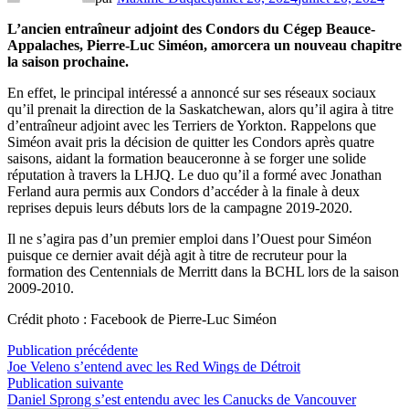
L’ancien entraîneur adjoint des Condors du Cégep Beauce-
Appalaches, Pierre-Luc Siméon, amorcera un nouveau chapitre
la saison prochaine.
En effet, le principal intéressé a annoncé sur ses réseaux sociaux
qu’il prenait la direction de la Saskatchewan, alors qu’il agira à titre
d’entraîneur adjoint avec les Terriers de Yorkton. Rappelons que
Siméon avait pris la décision de quitter les Condors après quatre
saisons, aidant la formation beauceronne à se forger une solide
réputation à travers la LHJQ. Le duo qu’il a formé avec Jonathan
Ferland aura permis aux Condors d’accéder à la finale à deux
reprises depuis leurs débuts lors de la campagne 2019-2020.
Il ne s’agira pas d’un premier emploi dans l’Ouest pour Siméon
puisque ce dernier avait déjà agit à titre de recruteur pour la
formation des Centennials de Merritt dans la BCHL lors de la saison
2009-2010.
Crédit photo : Facebook de Pierre-Luc Siméon
Navigation
Publication
Publication précédente
précédente :
Joe Veleno s’entend avec les Red Wings de Détroit
de
Publication
Publication suivante
l’article
suivante :
Daniel Sprong s’est entendu avec les Canucks de Vancouver