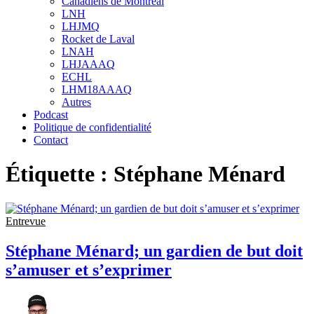
Canadiens de Montréal
sub
LNH
menu
LHJMQ
Rocket de Laval
LNAH
LHJAAAQ
ECHL
LHM18AAAQ
Autres
Podcast
Politique de confidentialité
Contact
Étiquette :
Stéphane Ménard
Entrevue
Stéphane Ménard; un gardien de but doit
s’amuser et s’exprimer