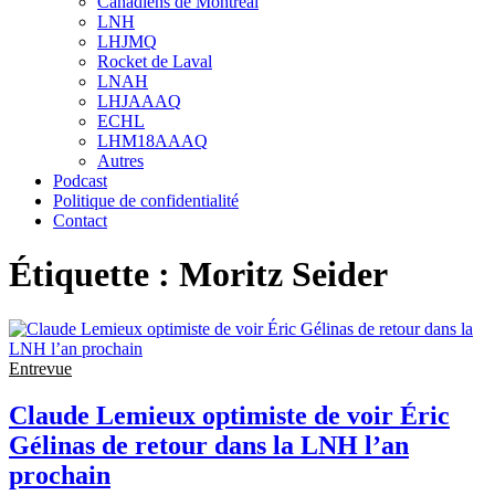
Canadiens de Montréal
sub
LNH
menu
LHJMQ
Rocket de Laval
LNAH
LHJAAAQ
ECHL
LHM18AAAQ
Autres
Podcast
Politique de confidentialité
Contact
Étiquette :
Moritz Seider
Entrevue
Claude Lemieux optimiste de voir Éric
Gélinas de retour dans la LNH l’an
prochain