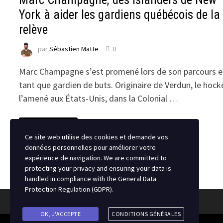
York à aider les gardiens québécois de la
relève
par
Sébastien Matte
0
Marc Champagne s’est promené lors de son parcours 
tant que gardien de buts. Originaire de Verdun, le hock
l’amené aux États-Unis, dans la Colonial …
MARC
LIRE LA SUITE
CHAMPAGNE;
DES
Ce site web utilise des cookies et demande vos
ISLANDERS
données personnelles pour améliorer votre
DE
NEW
expérience de navigation. We are committed to
YORK
protecting your privacy and ensuring your data is
À
AIDER
handled in compliance with the
General Data
LES
Protection Regulation (GDPR)
.
GARDIENS
QUÉBÉCOIS
DE
LA
OK, J'ACCEPTE
CONDITIONS GÉNÉRALES
RELÈVE