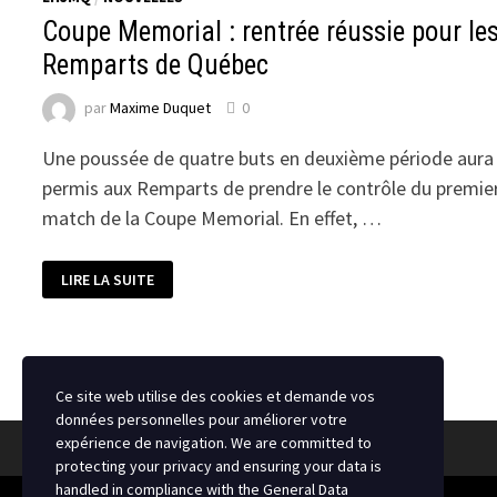
Coupe Memorial : rentrée réussie pour le
Remparts de Québec
par
Maxime Duquet
0
Une poussée de quatre buts en deuxième période aura
permis aux Remparts de prendre le contrôle du premie
match de la Coupe Memorial. En effet, …
COUPE
LIRE LA SUITE
MEMORIAL
:
RENTRÉE
RÉUSSIE
POUR
LES
REMPARTS
DE
Ce site web utilise des cookies et demande vos
QUÉBEC
données personnelles pour améliorer votre
expérience de navigation. We are committed to
protecting your privacy and ensuring your data is
handled in compliance with the
General Data