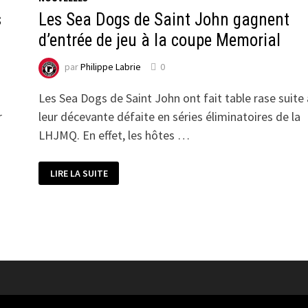
s
Les Sea Dogs de Saint John gagnent
d’entrée de jeu à la coupe Memorial
par
Philippe Labrie
0
Les Sea Dogs de Saint John ont fait table rase suite 
r
leur décevante défaite en séries éliminatoires de la
LHJMQ. En effet, les hôtes …
LES
LIRE LA SUITE
SEA
DOGS
DE
SAINT
JOHN
GAGNENT
D’ENTRÉE
DE
JEU
À
LA
COUPE
MEMORIAL