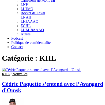
Canadiens de Montréal
sub
LNH
menu
LHJMQ
Rocket de Laval
LNAH
LHJAAAQ
ECHL
LHM18AAAQ
Autres
Podcast
Politique de confidentialité
Contact
Catégorie :
KHL
KHL
/
Nouvelles
Cédric Paquette s’entend avec l’Avangard
d’Omsk