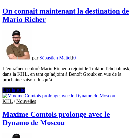
entraîneur-
chef
On connaît maintenant la destination de
des
Mario Richer
Dragons
de
Shanghai
par
Sébastien Matte
0
L’entraîneur coloré Mario Richer a rejoint le Traktor Tcheliabinsk,
dans la KHL, en tant qu’adjoint à Benoît Groulx en vue de la
prochaine saison. Jusqu’à …
On
Lire la suite
connaît
maintenant
KHL
/
Nouvelles
la
destination
Maxime Comtois prolonge avec le
de
Dynamo de Moscou
Mario
Richer