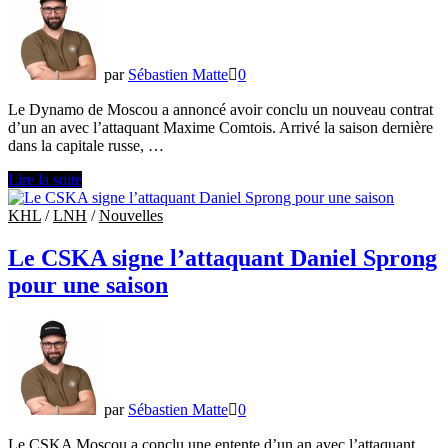
par
Sébastien Matte
0
Le Dynamo de Moscou a annoncé avoir conclu un nouveau contrat
d’un an avec l’attaquant Maxime Comtois. Arrivé la saison dernière
dans la capitale russe, …
Maxime
Lire la suite
Comtois
prolonge
KHL
/
LNH
/
Nouvelles
avec
le
Le CSKA signe l’attaquant Daniel Sprong
Dynamo
pour une saison
de
Moscou
par
Sébastien Matte
0
Le CSKA Moscou a conclu une entente d’un an avec l’attaquant