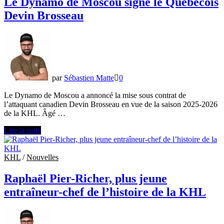
Le Dynamo de Moscou signe le Québécois
Russie
Devin Brosseau
par
Sébastien Matte
0
Le Dynamo de Moscou a annoncé la mise sous contrat de
l’attaquant canadien Devin Brosseau en vue de la saison 2025-2026
de la KHL. Âgé …
Le
Lire la suite
Dynamo
de
Moscou
KHL
/
Nouvelles
signe
le
Raphaël Pier-Richer, plus jeune
Québécois
entraîneur-chef de l’histoire de la KHL
Devin
Brosseau