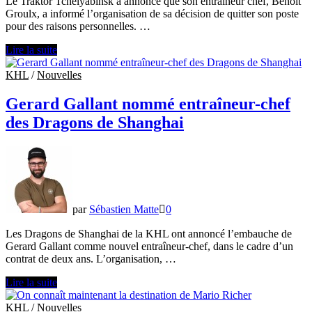
Le Traktor Tchelyabinsk a annoncé que son entraîneur chef, Benoit
Groulx, a informé l’organisation de sa décision de quitter son poste
pour des raisons personnelles. …
Benoit
Lire la suite
Groulx
quitte
KHL
/
Nouvelles
ses
fonctions
Gerard Gallant nommé entraîneur-chef
à
des Dragons de Shanghai
la
tête
du
Traktor
Tchelyabinsk
par
Sébastien Matte
0
Les Dragons de Shanghai de la KHL ont annoncé l’embauche de
Gerard Gallant comme nouvel entraîneur-chef, dans le cadre d’un
contrat de deux ans. L’organisation, …
Gerard
Lire la suite
Gallant
nommé
KHL
/
Nouvelles