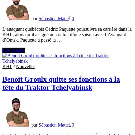
par
Sébastien Matte
0
L’attaquant québécois Cédric Paquette poursuivra sa carrière dans la
KHL, alors qu’il a signé un contrat d’une saison avec l’Avangard
d’Omsk. Paquette a passé la …
Cédric
Lire la suite
Paquette
s’entend
avec
KHL
/
Nouvelles
l’Avangard
d’Omsk
Benoit Groulx quitte ses fonctions à la
tête du Traktor Tchelyabinsk
par
Sébastien Matte
0