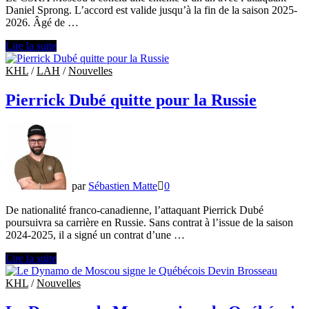
Daniel Sprong. L’accord est valide jusqu’à la fin de la saison 2025-
2026. Âgé de …
Le
Lire la suite
CSKA
signe
KHL
/
LAH
/
Nouvelles
l’attaquant
Daniel
Pierrick Dubé quitte pour la Russie
Sprong
pour
une
saison
par
Sébastien Matte
0
De nationalité franco-canadienne, l’attaquant Pierrick Dubé
poursuivra sa carrière en Russie. Sans contrat à l’issue de la saison
2024-2025, il a signé un contrat d’une …
Pierrick
Lire la suite
Dubé
quitte
KHL
/
Nouvelles
pour
la