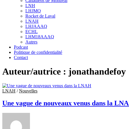
Canadiens de Montréal
sub
LNH
menu
LHJMQ
Rocket de Laval
LNAH
LHJAAAQ
ECHL
LHM18AAAQ
Autres
Podcast
Politique de confidentialité
Contact
Auteur/autrice :
jonathandefoy
LNAH
/
Nouvelles
Une vague de nouveaux venus dans la LN