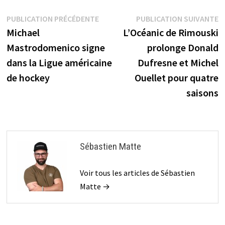
Navigation
Publication
P
PUBLICATION PRÉCÉDENTE
PUBLICATION SUIVANTE
précédente :
s
Michael
L’Océanic de Rimouski
de
Mastrodomenico signe
prolonge Donald
l’article
dans la Ligue américaine
Dufresne et Michel
de hockey
Ouellet pour quatre
saisons
Sébastien Matte
Voir tous les articles de Sébastien
Matte →