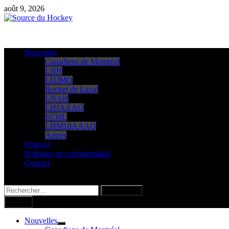
Passer
août 9, 2026
au
contenu
Nouvelles
Canadiens de Montréal
LNH
LHJMQ
Rocket de Laval
LNAH
LHJAAAQ
ECHL
LHM18AAAQ
Autres
Podcast
Politique de confidentialité
Contact
Rechercher :
Menu
Nouvelles
Show