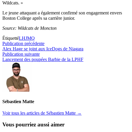
Wildcats. »
Le jeune attaquant a également confirmé son engagement envers
Boston College après sa carrière junior.
Source: Wildcats de Moncton
Étiquetté
LHJMQ
Navigation
Publication
Publication précédente
précédente :
Alex Hage se joint aux IceDogs de Niagara
de
Publication
Publication suivante
l’article
suivante :
Lancement des poupées Barbie de la LPHF
Sébastien Matte
Voir tous les articles de Sébastien Matte →
Vous pourriez aussi aimer