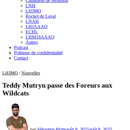
Canadiens de Montréal
sub
LNH
menu
LHJMQ
Rocket de Laval
LNAH
LHJAAAQ
ECHL
LHM18AAAQ
Autres
Podcast
Politique de confidentialité
Contact
LHJMQ
/
Nouvelles
Teddy Mutryn passe des Foreurs aux
Wildcats
par
Sébastien Matte
août 8, 2025
août 8, 2025