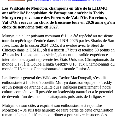
Les Wildcats de Moncton, champions en titre de la LHJMQ,
ont officialisé l’acquisition de l’attaquant américain Teddy
Mutryn en provenance des Foreurs de Val-d’Or. En retour,
Val-d’Or recevra un choix de troisième tour en 2026 ainsi qu’un
choix de neuvième tour en 2027.
Mutryn, un ailier puissant mesurant 6’1”, a été repêché au troisième
tour du repêchage d’entrée dans la LNH 2025 par les Sharks de San
Jose. Lors de la saison 2024-2025, il a évolué avec le Steel de
Chicago dans la USHL, où il a inscrit 17 buts et totalisé 30 points en
47 matchs. L’attaquant possède également une solide expérience
internationale, ayant représenté les États-Unis aux Championnats du
monde U17, à la Coupe Hlinka Gretzky U18, aux Championnats du
monde U18 et aux Championnats du monde Junior A.
Le directeur général des Wildcats, Taylor MacDougall, s’est dit
enthousiaste à l’idée d’accueillir Mutryn dans son équipe : « Teddy
est un joueur de grande qualité qui s’intégrera parfaitement à notre
culture compétitive. Il possède un leadership naturel et a le potentiel
de devenir l’un des meilleurs attaquants puissants de la ligue. »
Mutryn, de son côté, a exprimé son enthousiasme à rejoindre
Moncton : « Je suis très heureux de faire partie de cette organisation
remarquable et j’ai hâte de contribuer à poursuivre le succès des