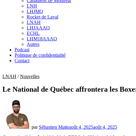
Canadiens de Montréal
sub
LNH
menu
LHJMQ
Rocket de Laval
LNAH
LHJAAAQ
ECHL
LHM18AAAQ
Autres
Podcast
Politique de confidentialité
Contact
LNAH
/
Nouvelles
Le National de Québec affrontera les Box
par
Sébastien Matte
août 4, 2025
août 4, 2025