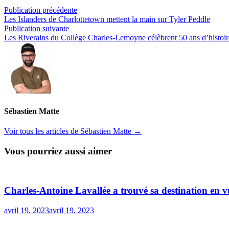
Navigation
Publication
Publication précédente
précédente :
Les Islanders de Charlottetown mettent la main sur Tyler Peddle
de
Publication
Publication suivante
l’article
suivante :
Les Riverains du Collège Charles-Lemoyne célèbrent 50 ans d’histoir
Sébastien Matte
Voir tous les articles de Sébastien Matte →
Vous pourriez aussi aimer
Charles-Antoine Lavallée a trouvé sa destination en v
avril 19, 2023
avril 19, 2023