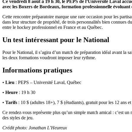
Ce vendredi 8 août à 19 h 30, le PEPS de l’Université Laval acc
avec les Boxers de Bordeaux, formation professionnelle évoluant
Cette rencontre préparatoire marque une rare occasion pour les parti
dans leur structure de propriété, de trois personnalités bien connues d
entre le hockey professionnel en France et au Québec.
Un test intéressant pour le National
Pour le National, il s’agira d’un match de préparation idéal avant la s
les deux formations voudront imposer leur rythme.
Informations pratiques
•
Lieu
: PEPS – Université Laval, Québec
•
Heure
: 19 h 30
•
Tarifs
: 10 $ (adultes 18+), 7 $ (étudiants), gratuit pour les 12 ans e
Ce rendez-vous représente plus qu’un simple match amical : c’est un m
des styles de jeu.
Crédit photo: Jonathan L’Heureux