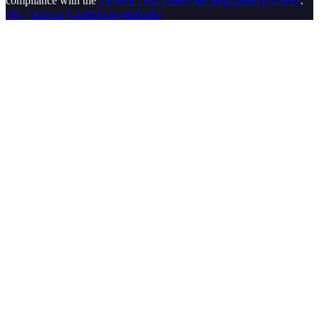
compliance with the
General Data Protection Regulation (GDPR)
.
Ok, j'accepte
Conditions générales