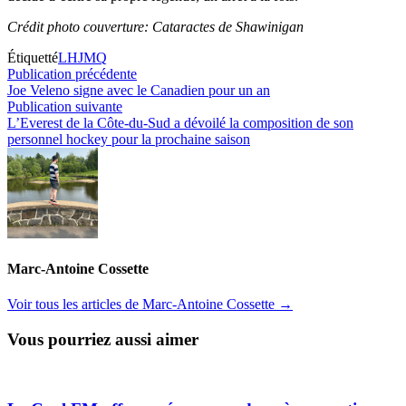
Crédit photo couverture: Cataractes de Shawinigan
Étiquetté
LHJMQ
Navigation
Publication
Publication précédente
précédente :
Joe Veleno signe avec le Canadien pour un an
de
Publication
Publication suivante
l’article
suivante :
L’Everest de la Côte-du-Sud a dévoilé la composition de son
personnel hockey pour la prochaine saison
Marc-Antoine Cossette
Voir tous les articles de Marc-Antoine Cossette →
Vous pourriez aussi aimer