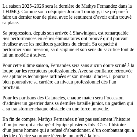
La saison 2025–2026 sera la dernière de Mathys Fernandez dans la
LHJMQ. Comme son coéquipier Jordan Tourigny, il se prépare à
faire un dernier tour de piste, avec le sentiment d’avoir enfin trouvé
sa place.
Sa progression, depuis son arrivée à Shawinigan, est remarquable.
Ses performances en séries éliminatoires ont prouvé qu’il pouvait
rivaliser avec les meilleurs gardiens du circuit. Sa capacité à
performer sous pression, sa discipline et son sens du sacrifice font de
lui un modèle à suivre.
Pour cette ultime saison, Fernandez sera sans aucun doute scruté à la
loupe par les recruteurs professionnels. Avec sa confiance retrouvée,
ses aptitudes techniques raffinées et son mental d’acier, il pourrait
bien poursuivre sa carrière au niveau professionnel dès l’an
prochain.
Pour les partisans des Cataractes, chaque match sera l’occasion
d’admirer un guerrier dans sa dernière bataille junior, un gardien qui
a su transformer chaque obstacle en une force nouvelle.
En fin de compte, Mathys Fernandez n’est pas seulement l’histoire
d’un joueur qui a changé d’équipe plusieurs fois. C’est l’histoire
d’un jeune homme qui a refusé d’abandonner, d’un combattant qui a
décidé d’écrire sa propre légende, un arrêt à la fois.