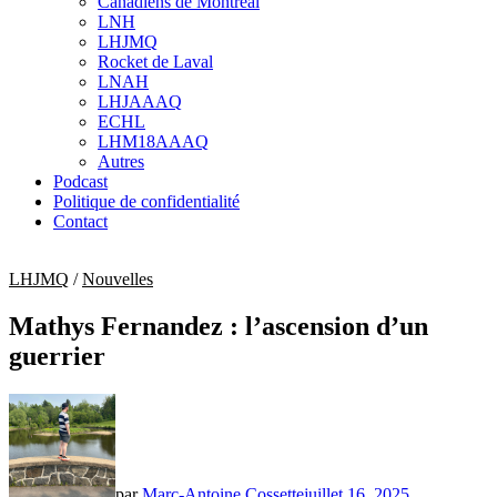
Canadiens de Montréal
sub
LNH
menu
LHJMQ
Rocket de Laval
LNAH
LHJAAAQ
ECHL
LHM18AAAQ
Autres
Podcast
Politique de confidentialité
Contact
LHJMQ
/
Nouvelles
Mathys Fernandez : l’ascension d’un
guerrier
par
Marc-Antoine Cossette
juillet 16, 2025