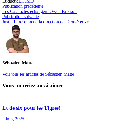
Étiquetté
LHJMQ
Navigation
Publication
Publication précédente
précédente :
Les Cataractes échangent Owen Bresson
de
Publication
Publication suivante
l’article
suivante :
Justin Larose prend la direction de Terre-Neuve
Sébastien Matte
Voir tous les articles de Sébastien Matte →
Vous pourriez aussi aimer
Et de six pour les Tigres!
juin 3, 2025