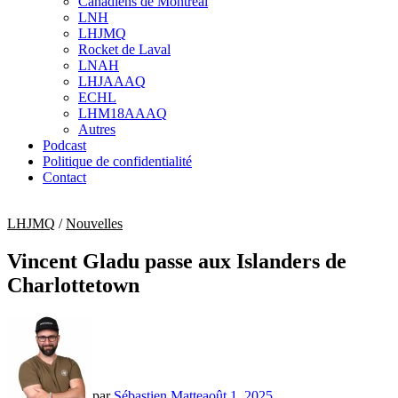
Canadiens de Montréal
sub
LNH
menu
LHJMQ
Rocket de Laval
LNAH
LHJAAAQ
ECHL
LHM18AAAQ
Autres
Podcast
Politique de confidentialité
Contact
LHJMQ
/
Nouvelles
Vincent Gladu passe aux Islanders de
Charlottetown
par
Sébastien Matte
août 1, 2025