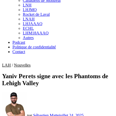
Canadiens de Montréal
sub
LNH
menu
LHJMQ
Rocket de Laval
LNAH
LHJAAAQ
ECHL
LHM18AAAQ
Autres
Podcast
Politique de confidentialité
Contact
LAH
/
Nouvelles
Yaniv Perets signe avec les Phantoms de
Lehigh Valley
par
Sébastien Matte
juillet 24, 2025