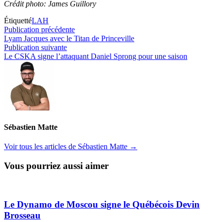
Crédit photo: James Guillory
Étiquetté
LAH
Navigation
Publication
Publication précédente
précédente :
Lyam Jacques avec le Titan de Princeville
de
Publication
Publication suivante
l’article
suivante :
Le CSKA signe l’attaquant Daniel Sprong pour une saison
Sébastien Matte
Voir tous les articles de Sébastien Matte →
Vous pourriez aussi aimer
Le Dynamo de Moscou signe le Québécois Devin
Brosseau