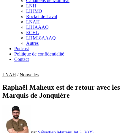
Canadiens de Montréal
sub
LNH
menu
LHJMQ
Rocket de Laval
LNAH
LHJAAAQ
ECHL
LHM18AAAQ
Autres
Podcast
Politique de confidentialité
Contact
LNAH
/
Nouvelles
Raphaël Maheux est de retour avec les
Marquis de Jonquière
par
Sébastien Matte
juillet 3, 2025