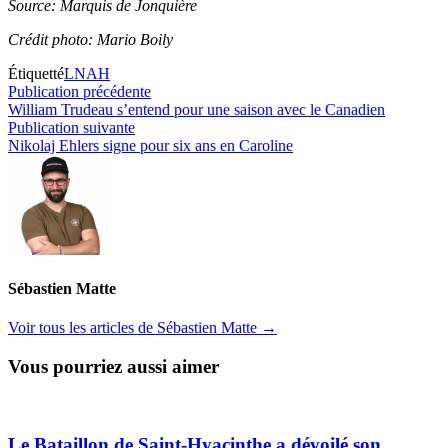
Source: Marquis de Jonquière
Crédit photo: Mario Boily
Étiquetté
LNAH
Navigation
Publication
Publication précédente
précédente :
William Trudeau s’entend pour une saison avec le Canadien
de
Publication
Publication suivante
l’article
suivante :
Nikolaj Ehlers signe pour six ans en Caroline
Sébastien Matte
Voir tous les articles de Sébastien Matte →
Vous pourriez aussi aimer
Le Bataillon de Saint-Hyacinthe a dévoilé son